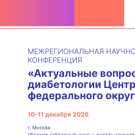
Перейти
к
содержимому
МЕЖРЕГИОНАЛЬНАЯ НАУЧНО
КОНФЕРЕНЦИЯ
«Актуальные вопро
диабетологии Цент
федерального округ
10-11 декабря 2026
г. Москва
(Формат гибридный: очно + онлайн-трансляци